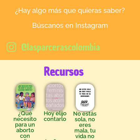
¿Hay algo más que quieras saber?
Búscanos en Instagram
@lasparcerascolombia
Recursos
¿Qué
Hoy elijo
No estás
necesito
contarlo
sola, no
para un
eres
aborto
mala, tu
con
vida no